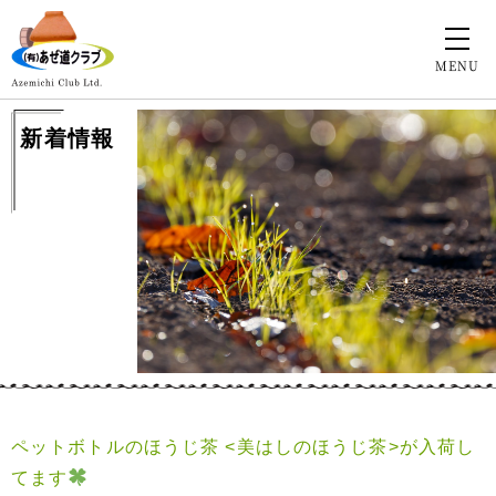
MENU
新着情報
ペットボトルのほうじ茶 <美はしのほうじ茶>が入荷し
てます